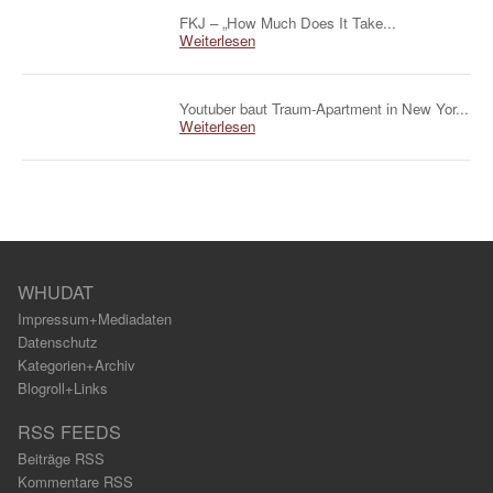
FKJ – „How Much Does It Take...
Weiterlesen
Youtuber baut Traum-Apartment in New Yor...
Weiterlesen
WHUDAT
Impressum+Mediadaten
Datenschutz
Kategorien+Archiv
Blogroll+Links
RSS FEEDS
Beiträge RSS
Kommentare RSS