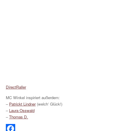
DirectRaller
MC Winkel inspiriert außerdem:
–
Patrickt Lindner
(welch‘ Glück!)
–
Laura Osswald
–
Thomas D.