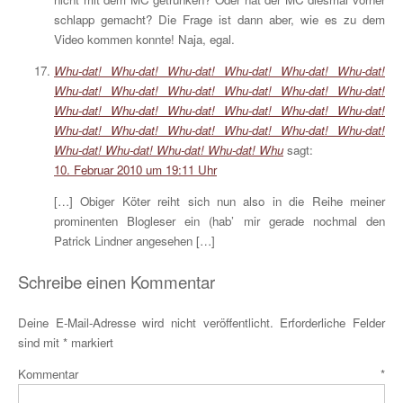
schlapp gemacht? Die Frage ist dann aber, wie es zu dem
Video kommen konnte! Naja, egal.
Whu-dat! Whu-dat! Whu-dat! Whu-dat! Whu-dat! Whu-dat!
Whu-dat! Whu-dat! Whu-dat! Whu-dat! Whu-dat! Whu-dat!
Whu-dat! Whu-dat! Whu-dat! Whu-dat! Whu-dat! Whu-dat!
Whu-dat! Whu-dat! Whu-dat! Whu-dat! Whu-dat! Whu-dat!
Whu-dat! Whu-dat! Whu-dat! Whu-dat! Whu
sagt:
10. Februar 2010 um 19:11 Uhr
[…] Obiger Köter reiht sich nun also in die Reihe meiner
prominenten Blogleser ein (hab’ mir gerade nochmal den
Patrick Lindner angesehen […]
Schreibe einen Kommentar
Deine E-Mail-Adresse wird nicht veröffentlicht.
Erforderliche Felder
sind mit
*
markiert
Kommentar
*