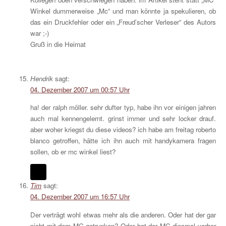
Winkel dummerweise „Mc“ und man könnte ja spekulieren, ob
das ein Druckfehler oder ein „Freud’scher Verleser“ des Autors
war ;-)
Gruß in die Heimat
Hendrik
sagt:
04. Dezember 2007 um 00:57 Uhr
ha! der ralph möller. sehr dufter typ, habe ihn vor einigen jahren
auch mal kennengelernt. grinst immer und sehr locker drauf.
aber woher kriegst du diese videos? ich habe am freitag roberto
blanco getroffen, hätte ich ihn auch mit handykamera fragen
sollen, ob er mc winkel liest?
Tim
sagt:
04. Dezember 2007 um 16:57 Uhr
Der verträgt wohl etwas mehr als die anderen. Oder hat der gar
nicht mit dem MC getrunken? Oder hat der MC diesmal vorher