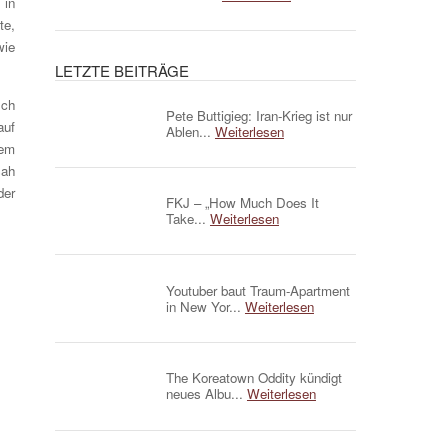
 in
te,
wie
LETZTE BEITRÄGE
Ich
Pete Buttigieg: Iran-Krieg ist nur
auf
Ablen...
Weiterlesen
dem
sah
der
FKJ – „How Much Does It
Take...
Weiterlesen
Youtuber baut Traum-Apartment
in New Yor...
Weiterlesen
The Koreatown Oddity kündigt
neues Albu...
Weiterlesen