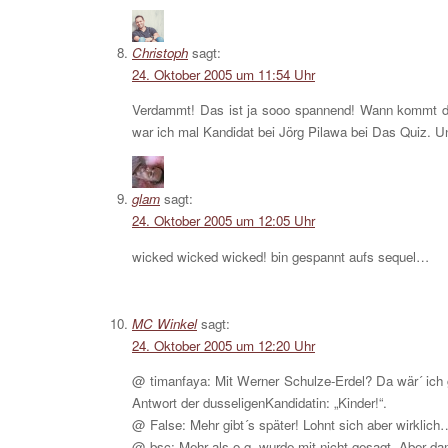
Christoph
sagt:
24. Oktober 2005 um 11:54 Uhr
Verdammt! Das ist ja sooo spannend! Wann kommt de
war ich mal Kandidat bei Jörg Pilawa bei Das Quiz. U
glam
sagt:
24. Oktober 2005 um 12:05 Uhr
wicked wicked wicked! bin gespannt aufs sequel…
MC Winkel
sagt:
24. Oktober 2005 um 12:20 Uhr
@ timanfaya: Mit Werner Schulze-Erdel? Da wär´ ich 
Antwort der dusseligenKandidatin: „Kinder!“.
@ False: Mehr gibt´s später! Lohnt sich aber wirklich
@ bsc: Mehr als o.g. wurde mit nicht gesagt. Aber da