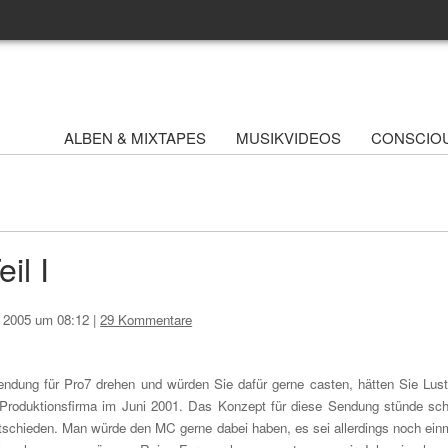
ALBEN & MIXTAPES
MUSIKVIDEOS
CONSCIO
il I
r 2005 um 08:12
|
29 Kommentare
dung für Pro7 drehen und würden Sie dafür gerne casten, hätten Sie Lust
TV-Produktionsfirma im Juni 2001. Das Konzept für diese Sendung stünde sc
ntschieden. Man würde den MC gerne dabei haben, es sei allerdings noch ein