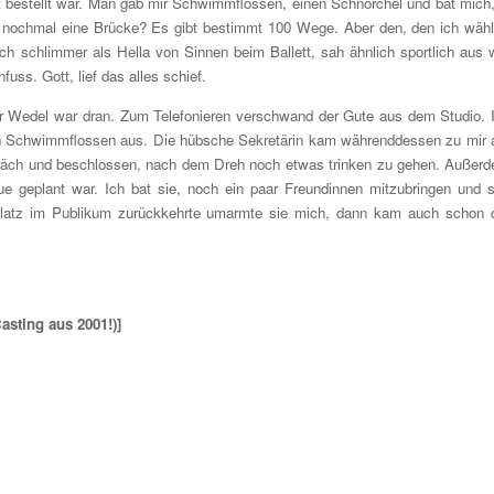
bestellt war. Man gab mir Schwimmflossen, einen Schnorchel und bat mich,
nochmal eine Brücke? Es gibt bestimmt 100 Wege. Aber den, den ich wähl
ch schlimmer als Hella von Sinnen beim Ballett, sah ähnlich sportlich aus 
uss. Gott, lief das alles schief.
ter Wedel war dran. Zum Telefonieren verschwand der Gute aus dem Studio. 
rnen Schwimmflossen aus. Die hübsche Sekretärin kam währenddessen zu mir 
räch und beschlossen, nach dem Dreh noch etwas trinken zu gehen. Außer
 geplant war. Ich bat sie, noch ein paar Freundinnen mitzubringen und 
n Platz im Publikum zurückkehrte umarmte sie mich, dann kam auch schon 
Casting aus 2001!)]