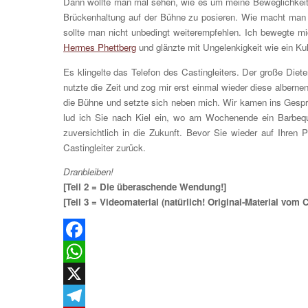
Dann wollte man mal sehen, wie es um meine Beweglichkeit 
Brückenhaltung auf der Bühne zu posieren. Wie macht man 
sollte man nicht unbedingt weiterempfehlen. Ich bewegte mi
Hermes Phettberg
und glänzte mit Ungelenkigkeit wie ein Kuhf
Es klingelte das Telefon des Castingleiters. Der große Die
nutzte die Zeit und zog mir erst einmal wieder diese albe
die Bühne und setzte sich neben mich. Wir kamen ins Gesp
lud ich Sie nach Kiel ein, wo am Wochenende ein Barbeque
zuversichtlich in die Zukunft. Bevor Sie wieder auf Ihre
Castingleiter zurück.
Dranbleiben!
[Teil 2 = Die überaschende Wendung!]
[Teil 3 = Videomaterial (natürlich! Original-Material vom 
Facebook
WhatsApp
X