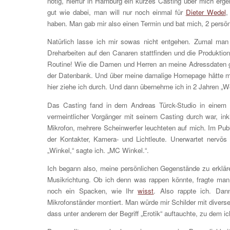
nötig, hierfür in Hamburg ein kurzes Casting über mich er
gut wie dabei, man will nur noch einmal für
Dieter Wedel
,
haben. Man gab mir also einen Termin und bat mich, 2 pers
Natürlich lasse ich mir sowas nicht entgehen. Zumal man
Dreharbeiten auf den Canaren stattfinden und die Produkti
Routine! Wie die Damen und Herren an meine Adressdaten g
der Datenbank. Und über meine damalige Homepage hätte ma
hier ziehe ich durch. Und dann übernehme ich in 2 Jahren „
Das Casting fand in dem Andreas Türck-Studio in einem I
vermeintlicher Vorgänger mit seinem Casting durch war, ink
Mikrofon, mehrere Scheinwerfer leuchteten auf mich. Im Publ
der Kontakter, Kamera- und Lichtleute. Unerwartet nervös
„Winkel,“ sagte ich. „MC Winkel.“.
Ich begann also, meine persönlichen Gegenstände zu erkläre
Musikrichtung. Ob ich denn was rappen könnte, fragte man
noch ein Spacken, wie Ihr
wisst
. Also rappte ich. Da
Mikrofonständer montiert. Man würde mir Schilder mit diverse
dass unter anderem der Begriff „Erotik“ auftauchte, zu dem ic