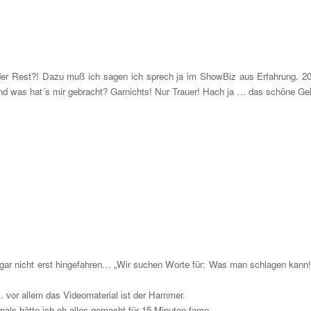
r Rest?! Dazu muß ich sagen ich sprech ja im ShowBiz aus Erfahrung. 2
nd was hat´s mir gebracht? Garnichts! Nur Trauer! Hach ja … das schöne Gel
gar nicht erst hingefahren… „Wir suchen Worte für: Was man schlagen kann!
… vor allem das Videomaterial ist der Hammer.
mals hätte ich eh alles gemacht für 15 Minuten fame.