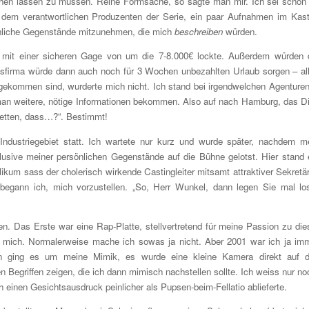
gehen lassen zu müssen. Reine Formsache, so sagte man mir. Ich sei schon
 dem verantwortlichen Produzenten der Serie, ein paar Aufnahmen im Kas
önliche Gegenstände mitzunehmen, die mich
beschreiben
würden.
 mit einer sicheren Gage von um die 7-8.000€ lockte. Außerdem würden 
onsfirma würde dann auch noch für 3 Wochen unbezahlten Urlaub sorgen – al
ekommen sind, wurderte mich nicht. Ich stand bei irgendwelchen Agenturen
n weitere, nötige Informationen bekommen. Also auf nach Hamburg, das D
Wetten, dass…?“. Bestimmt!
ndustriegebiet statt. Ich wartete nur kurz und wurde später, nachdem m
lusive meiner persönlichen Gegenstände auf die Bühne gelotst. Hier stand 
ikum sass der cholerisch wirkende Castingleiter mitsamt attraktiver Sekretär
 begann ich, mich vorzustellen. „So, Herr Wunkel, dann legen Sie mal los
n. Das Erste war eine Rap-Platte, stellvertretend für meine Passion zu die
 mich. Normalerweise mache ich sowas ja nicht. Aber 2001 war ich ja im
nn ging es um meine Mimik, es wurde eine kleine Kamera direkt auf 
n Begriffen zeigen, die ich dann mimisch nachstellen sollte. Ich weiss nur no
h einen Gesichtsausdruck peinlicher als Pupsen-beim-Fellatio ablieferte.