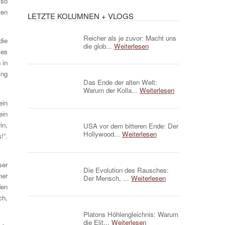
 so
ten
LETZTE KOLUMNEN + VLOGS
Reicher als je zuvor: Macht uns
die
die glob...
Weiterlesen
les
 in
ing
Das Ende der alten Welt:
Warum der Kolla...
Weiterlesen
ein
ein
in,
USA vor dem bitteren Ende: Der
Hollywood...
Weiterlesen
!“.
ser
Die Evolution des Rausches:
mer
Der Mensch, ...
Weiterlesen
den
ch,
Platons Höhlengleichnis: Warum
die Elit...
Weiterlesen