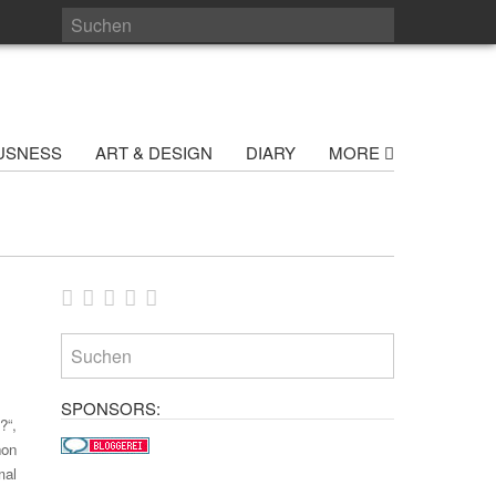
USNESS
ART & DESIGN
DIARY
MORE
SPONSORS:
?“,
hon
mal