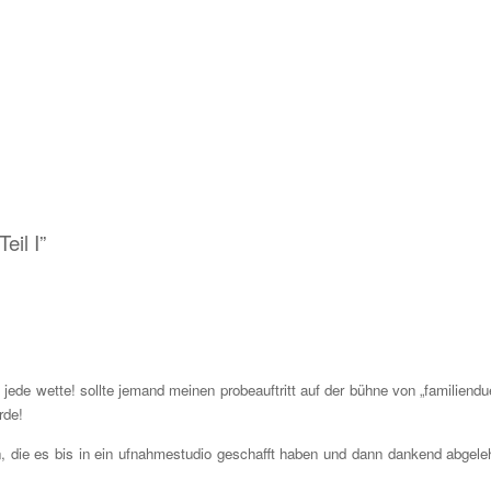
eil I”
jede wette! sollte jemand meinen probeauftritt auf der bühne von „familiendue
rde!
 die es bis in ein ufnahmestudio geschafft haben und dann dankend abgele