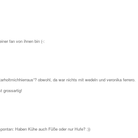
iner fan von ihnen bin (-:
tarholtmichhierraus“? obwohl, da war nichts mit wedeln und veronika ferrero.
t grossartig!
spontan: Haben Kühe auch Füße oder nur Hufe? :))