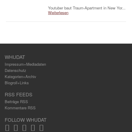
Youtuber baut Traum-Apartment in New Yor...
Weiterlesen
WHUDAT
Impressum+Mediadaten
Datenschutz
Kategorien+Archiv
Blogroll+Links
RSS FEEDS
Beiträge RSS
Kommentare RSS
FOLLOW WHUDAT