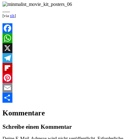
___
[via
tih
]
Facebook
WhatsApp
X
Telegram
Flipboard
Pinterest
Email
Teilen
Kommentare
Schreibe einen Kommentar
Deine E-Mail-Adresse wird nicht veröffentlicht.
Erforderliche