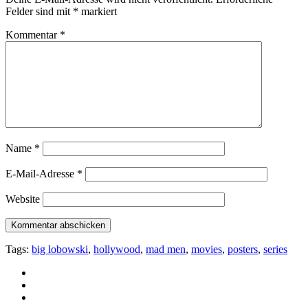
Felder sind mit
*
markiert
Kommentar
*
Name
*
E-Mail-Adresse
*
Website
Tags:
big lobowski
,
hollywood
,
mad men
,
movies
,
posters
,
series