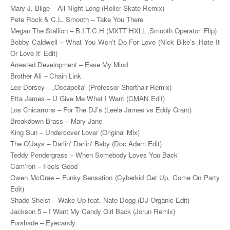
Mary J. Blige – All Night Long (Roller Skate Remix)
Pete Rock & C.L. Smooth – Take You There
Megan The Stallion – B.I.T.C.H (MXTT HXLL ‚Smooth Operator‘ Flip)
Bobby Caldwell – What You Won’t Do For Love (Nick Bike’s ‚Hate It
Or Love It‘ Edit)
Arrested Development – Ease My Mind
Brother Ali – Chain Link
Lee Dorsey – „Occapella“ (Professor Shorthair Remix)
Etta James – U Give Me What I Want (CMAN Edit)
Los Chicarrons – For The DJ’s (Leela James vs Eddy Grant)
Breakdown Brass – Mary Jane
King Sun – Undercover Lover (Original Mix)
The O’Jays – Darlin‘ Darlin‘ Baby (Doc Adam Edit)
Teddy Pendergrass – When Somebody Loves You Back
Cam’ron – Feels Good
Gwen McCrae – Funky Sensation (Cyberkid Get Up, Come On Party
Edit)
Shade Sheist – Wake Up feat. Nate Dogg (DJ Organic Edit)
Jackson 5 – I Want My Candy Girl Back (Jorun Remix)
Forshade – Eyecandy