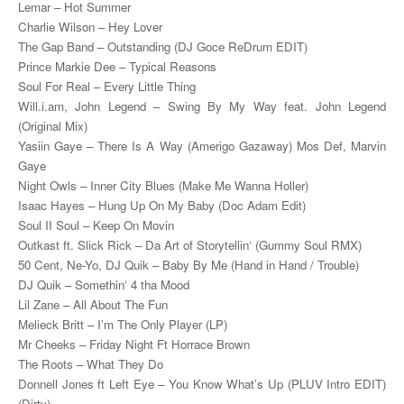
Lemar – Hot Summer
Charlie Wilson – Hey Lover
The Gap Band – Outstanding (DJ Goce ReDrum EDIT)
Prince Markie Dee – Typical Reasons
Soul For Real – Every Little Thing
Will.i.am, John Legend – Swing By My Way feat. John Legend
(Original Mix)
Yasiin Gaye – There Is A Way (Amerigo Gazaway) Mos Def, Marvin
Gaye
Night Owls – Inner City Blues (Make Me Wanna Holler)
Isaac Hayes – Hung Up On My Baby (Doc Adam Edit)
Soul II Soul – Keep On Movin
Outkast ft. Slick Rick – Da Art of Storytellin‘ (Gummy Soul RMX)
50 Cent, Ne-Yo, DJ Quik – Baby By Me (Hand in Hand / Trouble)
DJ Quik – Somethin‘ 4 tha Mood
Lil Zane – All About The Fun
Melieck Britt – I’m The Only Player (LP)
Mr Cheeks – Friday Night Ft Horrace Brown
The Roots – What They Do
Donnell Jones ft Left Eye – You Know What’s Up (PLUV Intro EDIT)
(Dirty)