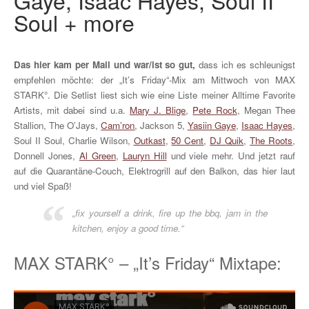
Gaye, Isaac Hayes, Soul II
Soul + more
Das hier kam per Mail und war/ist so gut,
dass ich es schleunigst
empfehlen möchte: der „It’s Friday“-Mix am Mittwoch von MAX
STARK°. Die Setlist liest sich wie eine Liste meiner Alltime Favorite
Artists, mit dabei sind u.a.
Mary J. Blige
,
Pete Rock
, Megan Thee
Stallion, The O’Jays,
Cam’ron
, Jackson 5,
Yasiin Gaye
,
Isaac Hayes
,
Soul II Soul, Charlie Wilson,
Outkast
,
50 Cent
,
DJ Quik
,
The Roots
,
Donnell Jones,
Al Green
,
Lauryn Hill
und viele mehr. Und jetzt rauf
auf die Quarantäne-Couch, Elektrogrill auf den Balkon, das hier laut
und viel Spaß!
„fix yourself a drink, fire up the bbq, jam in the
kitchen, enjoy a good time.“
MAX STARK° – „It’s Friday“ Mixtape: