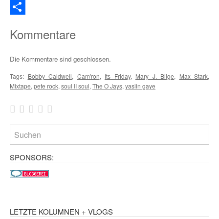
Email
Teilen
Kommentare
Die Kommentare sind geschlossen.
Tags:
Bobby Caldwell
,
Cam'ron
,
Its Friday
,
Mary J. Blige
,
Max Stark
,
Mixtape
,
pete rock
,
soul II soul
,
The O Jays
,
yasiin gaye
SPONSORS:
LETZTE KOLUMNEN + VLOGS