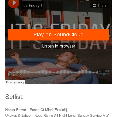
Setlist:
Hablot Brown – Peace Of Mind [Explicit]
Ukokos & Jabco – Keep Rising All Night Long (Sunday Service Mix)