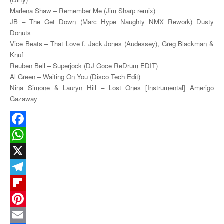
Marlena Shaw – Remember Me (Jim Sharp remix)
JB – The Get Down (Marc Hype Naughty NMX Rework) Dusty
Donuts
Vice Beats – That Love f. Jack Jones (Audessey), Greg Blackman &
Knuf
Reuben Bell – Superjock (DJ Goce ReDrum EDIT)
Al Green – Waiting On You (Disco Tech Edit)
Nina Simone & Lauryn Hill – Lost Ones [Instrumental] Amerigo
Gazaway
Facebook
WhatsApp
X
Telegram
Flipboard
Pinterest