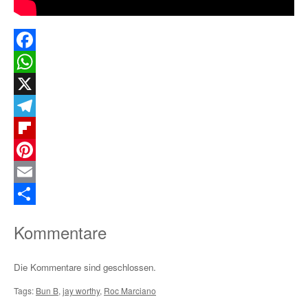
Facebook
WhatsApp
X
Telegram
Flipboard
Pinterest
Email
Teilen
Kommentare
Die Kommentare sind geschlossen.
Tags:
Bun B
,
jay worthy
,
Roc Marciano