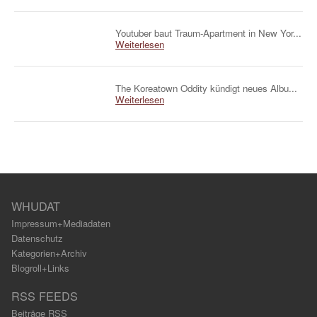
Youtuber baut Traum-Apartment in New Yor...
Weiterlesen
The Koreatown Oddity kündigt neues Albu...
Weiterlesen
WHUDAT
Impressum+Mediadaten
Datenschutz
Kategorien+Archiv
Blogroll+Links
RSS FEEDS
Beiträge RSS