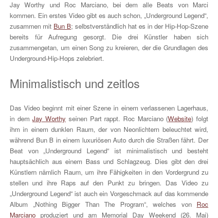
Jay Worthy und Roc Marciano, bei dem alle Beats von Marci
kommen. Ein erstes Video gibt es auch schon, „Underground Legend“,
zusammen mit
Bun B
; selbstverständlich hat es in der Hip-Hop-Szene
bereits für Aufregung gesorgt. Die drei Künstler haben sich
zusammengetan, um einen Song zu kreieren, der die Grundlagen des
Underground-Hip-Hops zelebriert.
Minimalistisch und zeitlos
Das Video beginnt mit einer Szene in einem verlassenen Lagerhaus,
in dem
Jay Worthy
seinen Part rappt. Roc Marciano (
Website
) folgt
ihm in einem dunklen Raum, der von Neonlichtern beleuchtet wird,
während Bun B in einem luxuriösen Auto durch die Straßen fährt. Der
Beat von „Underground Legend“ ist minimalistisch und besteht
hauptsächlich aus einem Bass und Schlagzeug. Dies gibt den drei
Künstlern nämlich Raum, um ihre Fähigkeiten in den Vordergrund zu
stellen und ihre Raps auf den Punkt zu bringen. Das Video zu
„Underground Legend“ ist auch ein Vorgeschmack auf das kommende
Album „Nothing Bigger Than The Program“, welches von
Roc
Marciano
produziert und am Memorial Day Weekend (26. Mai)