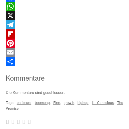
Facebook
WhatsApp
X
Telegram
Flipboard
Pinterest
Email
Teilen
Kommentare
Die Kommentare sind geschlossen.
Tags:
baltimore
,
boombap
,
Finn
,
growth
,
hiphop
,
Ill Conscious
,
The
Premise