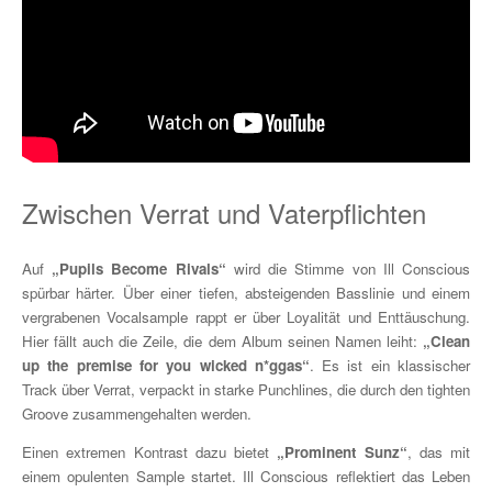
Zwischen Verrat und Vaterpflichten
Auf
„Pupils Become Rivals“
wird die Stimme von Ill Conscious
spürbar härter. Über einer tiefen, absteigenden Basslinie und einem
vergrabenen Vocalsample rappt er über Loyalität und Enttäuschung.
Hier fällt auch die Zeile, die dem Album seinen Namen leiht:
„Clean
up the premise for you wicked n*ggas“
. Es ist ein klassischer
Track über Verrat, verpackt in starke Punchlines, die durch den tighten
Groove zusammengehalten werden.
Einen extremen Kontrast dazu bietet
„Prominent Sunz“
, das mit
einem opulenten Sample startet. Ill Conscious reflektiert das Leben