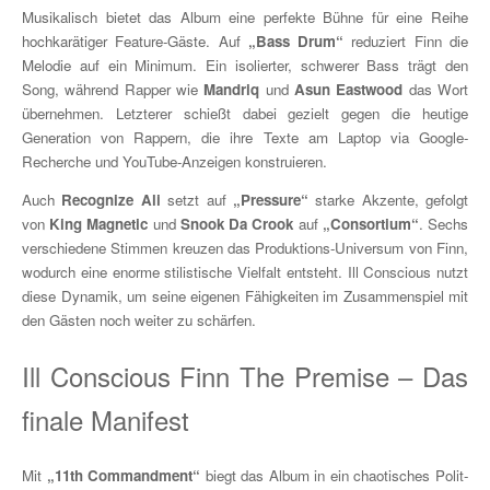
Musikalisch bietet das Album eine perfekte Bühne für eine Reihe
hochkarätiger Feature-Gäste. Auf
„Bass Drum“
reduziert Finn die
Melodie auf ein Minimum. Ein isolierter, schwerer Bass trägt den
Song, während Rapper wie
Mandriq
und
Asun Eastwood
das Wort
übernehmen. Letzterer schießt dabei gezielt gegen die heutige
Generation von Rappern, die ihre Texte am Laptop via Google-
Recherche und YouTube-Anzeigen konstruieren.
Auch
Recognize Ali
setzt auf
„Pressure“
starke Akzente, gefolgt
von
King Magnetic
und
Snook Da Crook
auf
„Consortium“
. Sechs
verschiedene Stimmen kreuzen das Produktions-Universum von Finn,
wodurch eine enorme stilistische Vielfalt entsteht. Ill Conscious nutzt
diese Dynamik, um seine eigenen Fähigkeiten im Zusammenspiel mit
den Gästen noch weiter zu schärfen.
Ill Conscious Finn The Premise – Das
finale Manifest
Mit
„11th Commandment“
biegt das Album in ein chaotisches Polit-