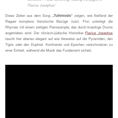
Flavius Josephus“
Diese Zeilen aus dem Song
„Tuthmosis“
zeigen, wie fließend der
Rapper komplexe historische Bezüge nutzt. Finn unterlegt die
Rhymes mit einem stetigen Pianosample, das durch knackige Drums
angetrieben wird. Der römisch-jüdische Historiker
Flavius Josephus
taucht hier ebenso elegant auf wie Verweise auf die Pyramiden, den
Tigris oder den Euphrat. Kontinente und Epochen verschmelzen zu
einer Einheit, während die Musik das Fundament sichert.