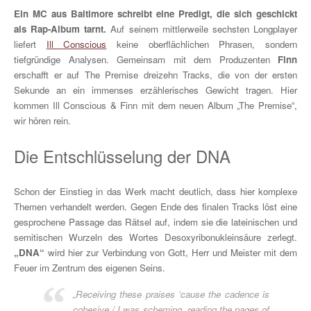
Ein MC aus Baltimore schreibt eine Predigt, die sich geschickt
als Rap-Album tarnt.
Auf seinem mittlerweile sechsten Longplayer
liefert
Ill Conscious
keine oberflächlichen Phrasen, sondern
tiefgründige Analysen. Gemeinsam mit dem Produzenten
Finn
erschafft er auf The Premise dreizehn Tracks, die von der ersten
Sekunde an ein immenses erzählerisches Gewicht tragen. Hier
kommen Ill Conscious & Finn mit dem neuen Album „The Premise“,
wir hören rein.
Die Entschlüsselung der DNA
Schon der Einstieg in das Werk macht deutlich, dass hier komplexe
Themen verhandelt werden. Gegen Ende des finalen Tracks löst eine
gesprochene Passage das Rätsel auf, indem sie die lateinischen und
semitischen Wurzeln des Wortes Desoxyribonukleinsäure zerlegt.
„DNA“
wird hier zur Verbindung von Gott, Herr und Meister mit dem
Feuer im Zentrum des eigenen Seins.
„Receiving these praises ‘cause the cadence is
cohesive / I was scheming, reading the pages of