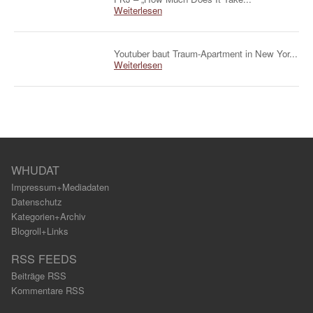
Weiterlesen
Youtuber baut Traum-Apartment in New Yor...
Weiterlesen
WHUDAT
Impressum+Mediadaten
Datenschutz
Kategorien+Archiv
Blogroll+Links
RSS FEEDS
Beiträge RSS
Kommentare RSS