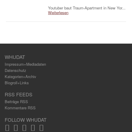
Youtuber baut Traum-Apartment in New Yor...
Weiterlesen
WHUDAT
Impressum+Mediadaten
Datenschutz
Kategorien+Archiv
Blogroll+Links
RSS FEEDS
Beiträge RSS
Kommentare RSS
FOLLOW WHUDAT