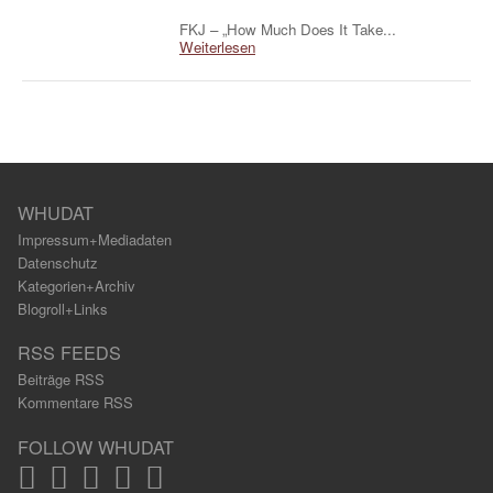
FKJ – „How Much Does It Take...
Weiterlesen
WHUDAT
Impressum+Mediadaten
Datenschutz
Kategorien+Archiv
Blogroll+Links
RSS FEEDS
Beiträge RSS
Kommentare RSS
FOLLOW WHUDAT