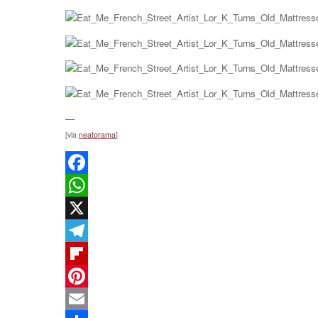
—
[via
neatorama
]
Facebook
WhatsApp
X
Telegram
Flipboard
Pinterest