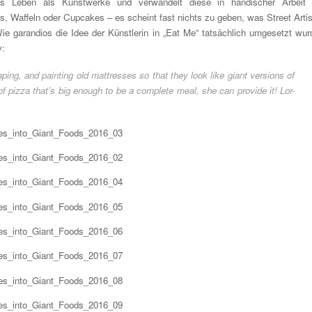
s Leben als Kunstwerke und verwandelt diese in händischer Arbeit
s, Waffeln oder Cupcakes – es scheint fast nichts zu geben, was Street Artis
ie garandios die Idee der Künstlerin in „Eat Me“ tatsächlich umgesetzt wur
y:
aping, and painting old mattresses so that they look like giant versions of
 pizza that’s big enough to be a complete meal, she can provide it! Lor-