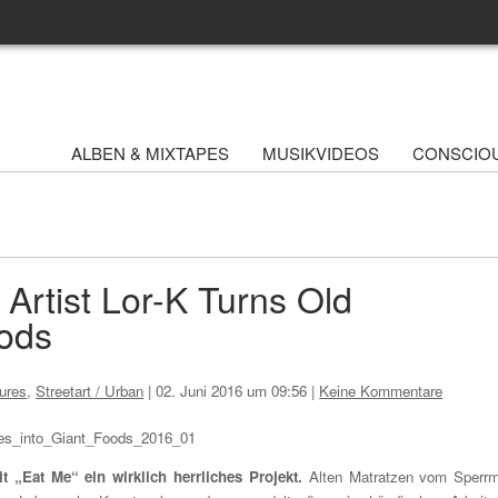
ALBEN & MIXTAPES
MUSIKVIDEOS
CONSCIO
 Artist Lor-K Turns Old
oods
ures
,
Streetart / Urban
|
02. Juni 2016 um 09:56
|
Keine Kommentare
it „Eat Me“ ein wirklich herrliches Projekt.
Alten Matratzen vom Sperrm