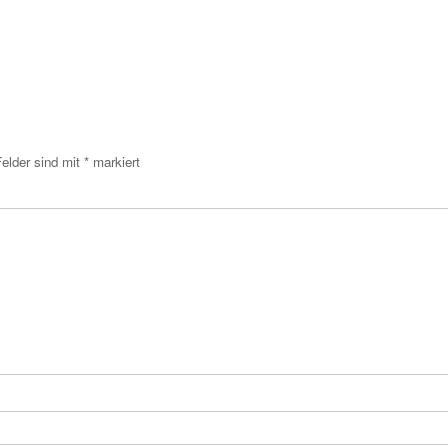
Felder sind mit
*
markiert
menta
am