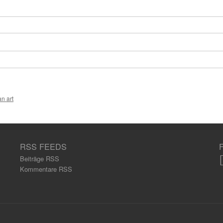
-Adress
n art
RSS FEEDS
Beiträge RSS
Kommentare RSS