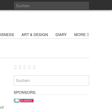
USNESS
ART & DESIGN
DIARY
MORE
SPONSORS:
üll