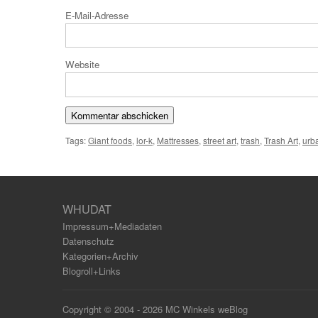
E-Mail
Website
Tags:
Giant foods
,
lor-k
,
Mattresses
,
street art
,
trash
,
Trash Art
,
urba
WHUDAT
Impressum+Mediadaten
Datenschutz
Kategorien+Archiv
Blogroll+Links
Copyright © 2004 - 2026 MC Winkels weBlog