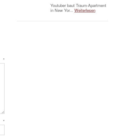
Youtuber baut Traum-Apartment
in New Yor...
Weiterlesen
r
*
e
*