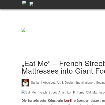
„Eat Me“ – French Street
Mattresses into Giant F
Sahjah
| Abgelegt:
Art & Design
,
Installationen
,
Sculpt
Die französische Künstlerin
Lor-K
präsentiert derzeit m