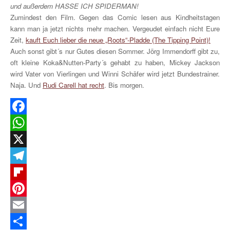
und außerdem HASSE ICH SPIDERMAN!
Zumindest den Film. Gegen das Comic lesen aus Kindheitstagen
kann man ja jetzt nichts mehr machen. Vergeudet einfach nicht Eure
Zeit,
kauft Euch lieber die neue „Roots“-Pladde (The Tipping Point)!
Auch sonst gibt´s nur Gutes diesen Sommer. Jörg Immendorff gibt zu,
oft kleine Koka&Nutten-Party´s gehabt zu haben, Mickey Jackson
wird Vater von Vierlingen und Winni Schäfer wird jetzt Bundestrainer.
Naja. Und
Rudi Carell hat recht
. Bis morgen.
Facebook
WhatsApp
X
Telegram
Flipboard
Pinterest
Email