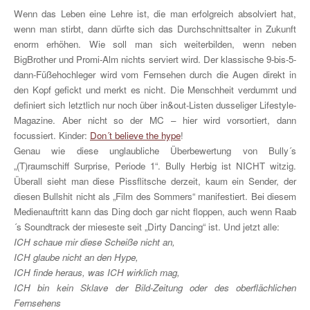
Wenn das Leben eine Lehre ist, die man erfolgreich absolviert hat,
wenn man stirbt, dann dürfte sich das Durchschnittsalter in Zukunft
enorm erhöhen. Wie soll man sich weiterbilden, wenn neben
BigBrother und Promi-Alm nichts serviert wird. Der klassische 9-bis-5-
dann-Füßehochleger wird vom Fernsehen durch die Augen direkt in
den Kopf gefickt und merkt es nicht. Die Menschheit verdummt und
definiert sich letztlich nur noch über in&out-Listen dusseliger Lifestyle-
Magazine. Aber nicht so der MC – hier wird vorsortiert, dann
focussiert. Kinder:
Don´t believe the hype
!
Genau wie diese unglaubliche Überbewertung von Bully´s
„(T)raumschiff Surprise, Periode 1“. Bully Herbig ist NICHT witzig.
Überall sieht man diese Pissflitsche derzeit, kaum ein Sender, der
diesen Bullshit nicht als „Film des Sommers“ manifestiert. Bei diesem
Medienauftritt kann das Ding doch gar nicht floppen, auch wenn Raab
´s Soundtrack der mieseste seit „Dirty Dancing“ ist. Und jetzt alle:
ICH schaue mir diese Scheiße nicht an,
ICH glaube nicht an den Hype,
ICH finde heraus, was ICH wirklich mag,
ICH bin kein Sklave der Bild-Zeitung oder des oberflächlichen
Fernsehens