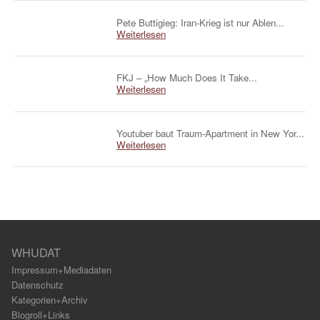
Pete Buttigieg: Iran-Krieg ist nur Ablen...
Weiterlesen
FKJ – „How Much Does It Take...
Weiterlesen
Youtuber baut Traum-Apartment in New Yor...
Weiterlesen
WHUDAT
Impressum+Mediadaten
Datenschutz
Kategorien+Archiv
Blogroll+Links