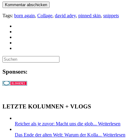
Tags:
born again
,
Collage
,
david adey
,
pinned skin
,
snippets
Sponsors:
LETZTE KOLUMNEN + VLOGS
Reicher als je zuvor: Macht uns die glob...
Weiterlesen
Das Ende der alten Welt: Warum der Kolla...
Weiterlesen