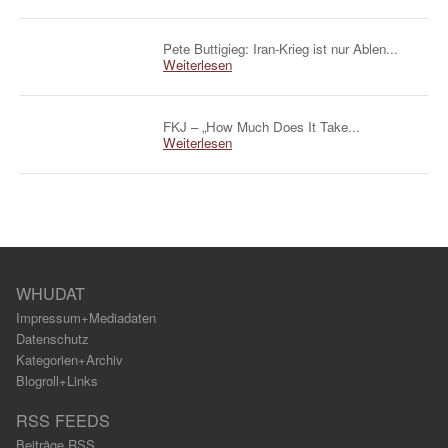
Pete Buttigieg: Iran-Krieg ist nur Ablen...
Weiterlesen
FKJ – „How Much Does It Take...
Weiterlesen
WHUDAT
Impressum+Mediadaten
Datenschutz
Kategorien+Archiv
Blogroll+Links
RSS FEEDS
Beiträge RSS