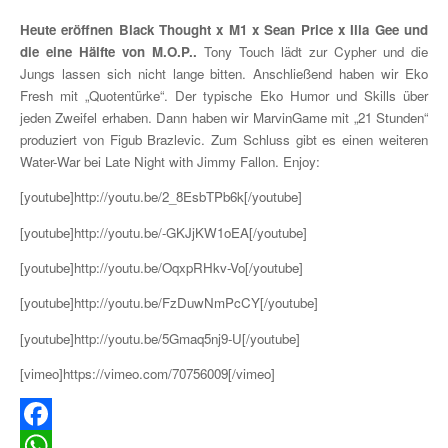
Heute eröffnen Black Thought x M1 x Sean Price x Illa Gee und
die eine Hälfte von M.O.P..
Tony Touch lädt zur Cypher und die
Jungs lassen sich nicht lange bitten. Anschließend haben wir Eko
Fresh mit „Quotentürke“. Der typische Eko Humor und Skills über
jeden Zweifel erhaben. Dann haben wir MarvinGame mit „21 Stunden“
produziert von Figub Brazlevic. Zum Schluss gibt es einen weiteren
Water-War bei Late Night with Jimmy Fallon. Enjoy:
[youtube]http://youtu.be/2_8EsbTPb6k[/youtube]
[youtube]http://youtu.be/-GKJjKW1oEA[/youtube]
[youtube]http://youtu.be/OqxpRHkv-Vo[/youtube]
[youtube]http://youtu.be/FzDuwNmPcCY[/youtube]
[youtube]http://youtu.be/5Gmaq5nj9-U[/youtube]
[vimeo]https://vimeo.com/70756009[/vimeo]
Facebook