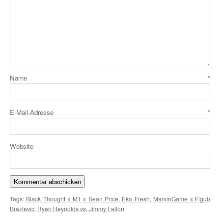
Name
*
E-Mail-Adresse
*
Website
Tags:
Black Thought x M1 x Sean Price
,
Eko Fresh
,
MarvinGame x Figub
Brazlevic
,
Ryan Reynolds vs. Jimmy Fallon