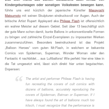
Kindergeburtstagen oder sonstigen Volksfesten bewegen kann
,
führte uns erst kürzlich der japanische Künstler
Masayoshi
Matsumoto
mit seinen Skulpturen eindrucksvoll vor Augen. Auch der
britische Artist Rupert Appleyard aka
Phileas Flash
ist offensichtlich
ein wahrer Meister auf diesem Gebiet. Seit über 13 beschäftigt sich
der gute Mann schon damit, bunte Ballons in unkonventionelle Formen
zu bringen und zahlreiche Einzel-Exemplaren zu imposanten Werken
zusammenzuführen. Besonders beeindruckend ist das Projekt
„Balloon Heroes“ vom guten Mr.Flash, in welchem er bekannte
Comics von Spiderman, Superman, Wonder Woman oder den
Fantastic 4 nachbildet… aus Luftballons! Wie perfekt hier eine Idee in
die Tat umgesetzt wird, lässt sich direkt hier unten begutachten.
Dopensen:
The artist and performer Phileas Flash is having
fun recreating the covers of cult comics with
dozens of balloons, accurately reproducing the
covers of Spiderman, Batman or Superman. If I
have always found the art of balloons much too
kitsch, I must recognize that the performance is