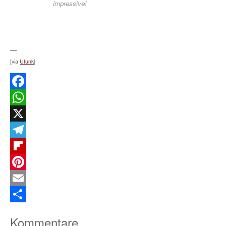
impressive!
—
[via
Ufunk
]
Facebook
WhatsApp
X
Telegram
Flipboard
Pinterest
Email
Teilen
Kommentare