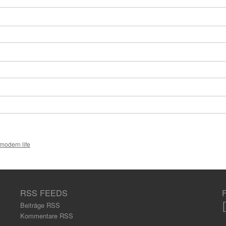
am
-Adress
modern life
RSS FEEDS
Beiträge RSS
Kommentare RSS