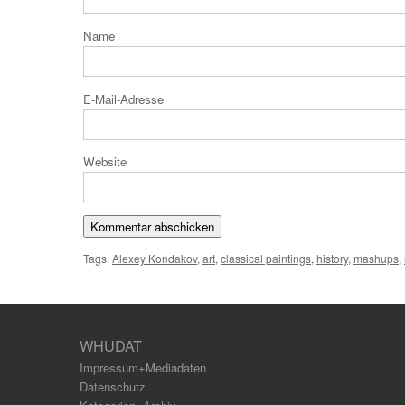
N
E-Mail
Website
Tags:
Alexey Kondakov
,
art
,
classical paintings
,
history
,
mashups
,
WHUDAT
Impressum+Mediadaten
Datenschutz