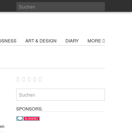
USNESS
ART & DESIGN
DIARY
MORE
SPONSORS:
gen