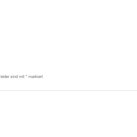
Felder sind mit
*
markiert
menta