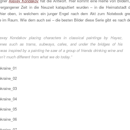
igner
Alexey Kondakov
hat die Antwort. Hier kommt eine Reihe von Bildern,
rgangener Zeit in die Neuzeit katapultiert wurden – in die Heimatstadt 
s hier oben, in welchem ein junger Engel nach dem Akt zum Notebook grei
te im Raum. Wie dem auch sei – die besten Bilder diese Serie gibt es nach 
exey Kondakov placing characters in classical paintings by Hayez,
nes such as trams, subways, cafes, and under the bridges of his
 was inspired by a painting he saw of a group of friends drinking wine and
asn’t much different from what we do today.“