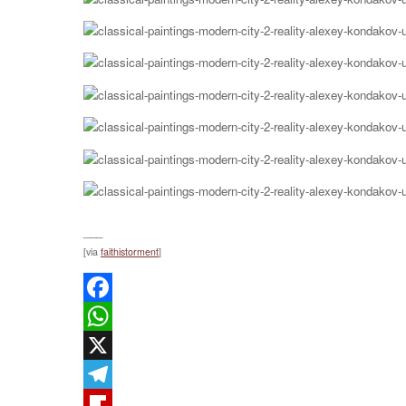
___
[via
faithistorment
]
Facebook
WhatsApp
X
Telegram