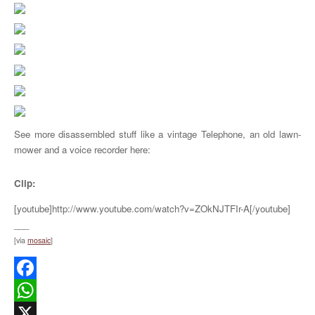
See more disassembled stuff like a vintage Telephone, an old lawn-
mower and a voice recorder here:
Clip:
[youtube]http://www.youtube.com/watch?v=ZOkNJTFIr-A[/youtube]
___
[via
mosaic
]
Facebook
WhatsApp