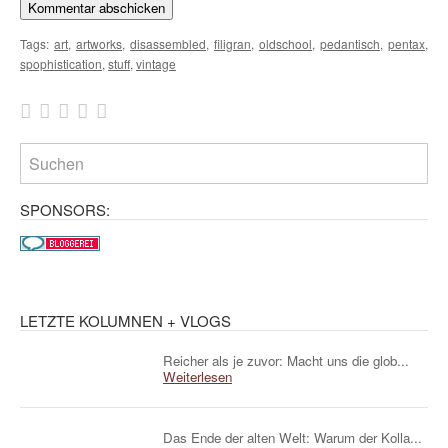
Tags:
art
,
artworks
,
disassembled
,
filigran
,
oldschool
,
pedantisch
,
pentax
,
spophistication
,
stuff
,
vintage
SPONSORS:
LETZTE KOLUMNEN + VLOGS
Reicher als je zuvor: Macht uns die glob...
Weiterlesen
Das Ende der alten Welt: Warum der Kolla...