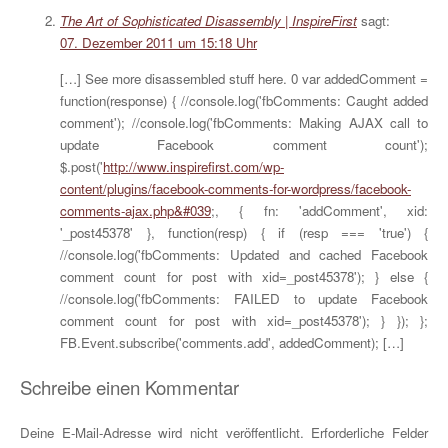
The Art of Sophisticated Disassembly | InspireFirst
sagt:
07. Dezember 2011 um 15:18 Uhr
[…] See more disassembled stuff here. 0 var addedComment =
function(response) { //console.log('fbComments: Caught added
comment'); //console.log('fbComments: Making AJAX call to
update Facebook comment count');
$.post('
http://www.inspirefirst.com/wp-
content/plugins/facebook-comments-for-wordpress/facebook-
comments-ajax.php&#039
;, { fn: 'addComment', xid:
'_post45378' }, function(resp) { if (resp === 'true') {
//console.log('fbComments: Updated and cached Facebook
comment count for post with xid=_post45378'); } else {
//console.log('fbComments: FAILED to update Facebook
comment count for post with xid=_post45378'); } }); };
FB.Event.subscribe('comments.add', addedComment); […]
Schreibe einen Kommentar
Deine E-Mail-Adresse wird nicht veröffentlicht.
Erforderliche Felder