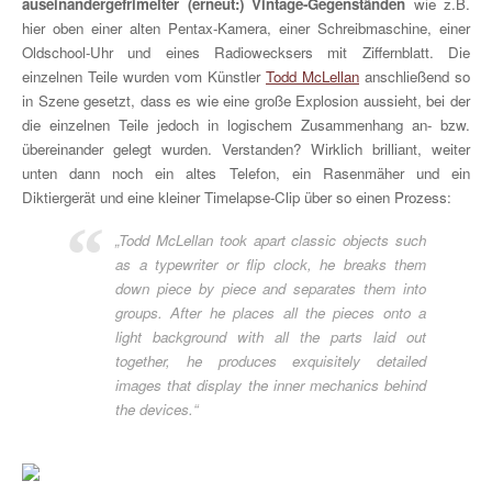
auseinandergefrimelter (erneut:) Vintage-Gegenständen
wie z.B.
hier oben einer alten Pentax-Kamera, einer Schreibmaschine, einer
Oldschool-Uhr und eines Radiowecksers mit Ziffernblatt. Die
einzelnen Teile wurden vom Künstler
Todd McLellan
anschließend so
in Szene gesetzt, dass es wie eine große Explosion aussieht, bei der
die einzelnen Teile jedoch in logischem Zusammenhang an- bzw.
übereinander gelegt wurden. Verstanden? Wirklich brilliant, weiter
unten dann noch ein altes Telefon, ein Rasenmäher und ein
Diktiergerät und eine kleiner Timelapse-Clip über so einen Prozess:
„Todd McLellan took apart classic objects such
as a typewriter or flip clock, he breaks them
down piece by piece and separates them into
groups. After he places all the pieces onto a
light background with all the parts laid out
together, he produces exquisitely detailed
images that display the inner mechanics behind
the devices.“