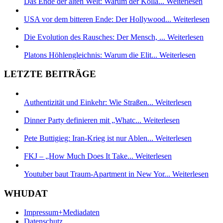
Das Ende der alten Welt: Warum der Kolla...
Weiterlesen
USA vor dem bitteren Ende: Der Hollywood...
Weiterlesen
Die Evolution des Rausches: Der Mensch, ...
Weiterlesen
Platons Höhlengleichnis: Warum die Elit...
Weiterlesen
LETZTE BEITRÄGE
Authentizität und Einkehr: Wie Straßen...
Weiterlesen
Dinner Party definieren mit „Whatc...
Weiterlesen
Pete Buttigieg: Iran-Krieg ist nur Ablen...
Weiterlesen
FKJ – „How Much Does It Take...
Weiterlesen
Youtuber baut Traum-Apartment in New Yor...
Weiterlesen
WHUDAT
Impressum+Mediadaten
Datenschutz