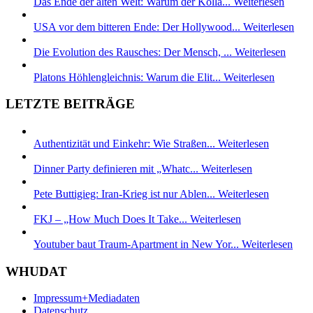
Das Ende der alten Welt: Warum der Kolla...
Weiterlesen
USA vor dem bitteren Ende: Der Hollywood...
Weiterlesen
Die Evolution des Rausches: Der Mensch, ...
Weiterlesen
Platons Höhlengleichnis: Warum die Elit...
Weiterlesen
LETZTE BEITRÄGE
Authentizität und Einkehr: Wie Straßen...
Weiterlesen
Dinner Party definieren mit „Whatc...
Weiterlesen
Pete Buttigieg: Iran-Krieg ist nur Ablen...
Weiterlesen
FKJ – „How Much Does It Take...
Weiterlesen
Youtuber baut Traum-Apartment in New Yor...
Weiterlesen
WHUDAT
Impressum+Mediadaten
Datenschutz