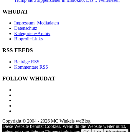
Trump als Strippenzieher in Marokko: Das...
Weiterlesen
WHUDAT
Impressum+Mediadaten
Datenschutz
Kategorien+Archiv
Blogroll+Links
RSS FEEDS
Beiträge RSS
Kommentare RSS
FOLLOW WHUDAT
Copyright © 2004 - 2026 MC Winkels weBlog
Diese Website benutzt Cookies. Wenn du die Website weiter nutzt,
gehen wir von deinem Einverständnis aus.