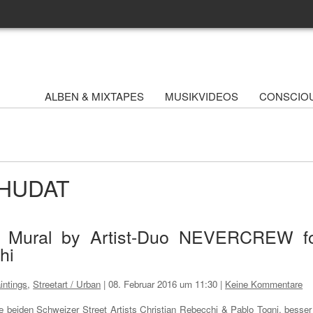
ALBEN & MIXTAPES
MUSIKVIDEOS
CONSCIO
 WHUDAT
w Mural by Artist-Duo NEVERCREW f
hi
intings
,
Streetart / Urban
|
08. Februar 2016 um 11:30
|
Keine Kommentare
e beiden Schweizer Street Artists Christian Rebecchi & Pablo Togni, besser