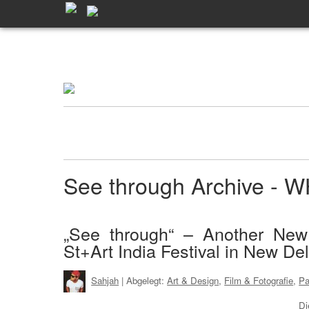
See through Archive -
„See through“ – Another Ne
St+Art India Festival in New Del
Sahjah
| Abgelegt:
Art & Design
,
Film & Fotografie
,
Pa
Di