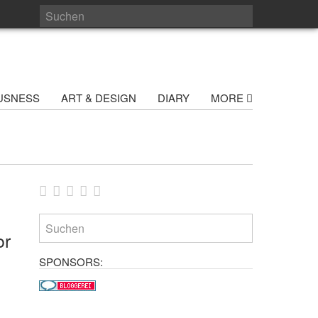
USNESS
ART & DESIGN
DIARY
MORE
or
SPONSORS: