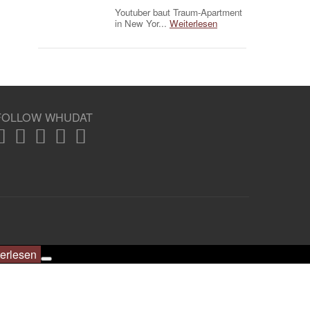
Youtuber baut Traum-Apartment
in New Yor...
Weiterlesen
FOLLOW WHUDAT
erlesen