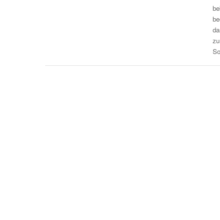
b
be
da
zu
So