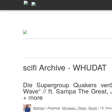
scifi Archive - WHUDAT
Die Supergroup Quakers veröf
Wave“ // ft. Sampa The Great,
+ more
Mathias
| Abgelegt:
Mixtapes / Alben
,
Musik
|
16. Nov