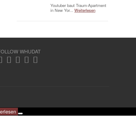
Youtuber baut Traum-Apartment
in New Yor...
Weiterlesen
FOLLOW WHUDAT
erlesen