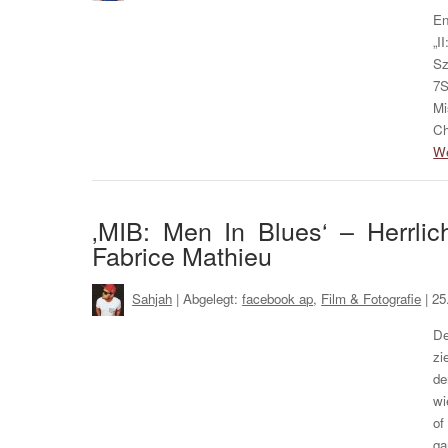
En
„I
Sz
7S
Mi
Ch
We
‚MIB: Men In Blues‘ – Herrli
Fabrice Mathieu
Sahjah
| Abgelegt:
facebook ap
,
Film & Fotografie
|
25
De
zi
de
wi
of
ga