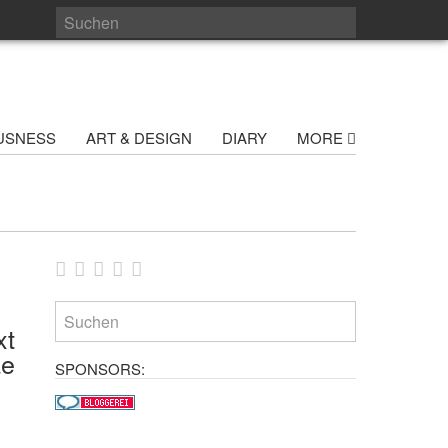
USNESS
ART & DESIGN
DIARY
MORE
xt
ae
SPONSORS: