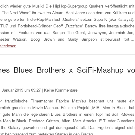
dlich wieder gute Musik! Die HipHop-Supergroup Quakers veröffentlicht mit
I: The Next Wave“ ihr zweites Album. Acht Jahre nach dem von Kritikern und
ene gefeierten Indie-Rap-Manifest „Quakers“ setzen Supa K (aka Katalyst),
TU7 und Portishead-Gründer Geoff „Fuzzface“ Barrow ihre intergalaktische
ssion mit Features von u.a. Sampa The Great, Jonwayne, Jeremiah Jae,
ester Watson, Boog Brown und Guilty Simpson stilbewusst fort….
iterlesen
ches Blues Brothers x SciFi-Mashup v
. Januar 2019 um 09:27
|
Keine Kommentare
r französische Filmemacher Fabrice Mathieu beschert uns heute ein
emlich grandioses Movie-Mashup. Für sein Projekt ‚MIB: Men In Blues‘ hat
r gute Mann die legendären Blues Brothers in einen Topf mit SciFi-Movies
e Men in Black, Predator, Critters, Alien, Mars Attacks, E.T. oder Guardians
 the Galaxy geworfen und gut durchgeschüttelt. Das Ergebnis eignet sich
nz hervorragend zum perfekten Starten in den Freitag…