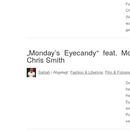
F
Ch
(h
wa
ga
„Monday’s Eyecandy“ feat. 
Chris Smith
Sahjah
| Abgelegt:
Fashion & Lifestyle
,
Film & Fotogra
De
fr
He
Ey
st
Po
ve