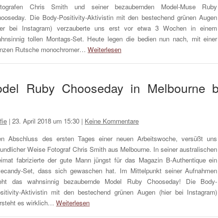
otografen Chris Smith und seiner bezaubernden Model-Muse Ruby
ooseday. Die Body-Positivity-Aktivistin mit den bestechend grünen Augen
ier bei Instagram) verzauberte uns erst vor etwa 3 Wochen in einem
hnsinnig tollen Montags-Set. Heute legen die bedien nun nach, mit einer
nzen Rutsche monochromer…
Weiterlesen
Model Ruby Chooseday in Melbourne 
fie
|
23. April 2018 um 15:30
|
Keine Kommentare
n Abschluss des ersten Tages einer neuen Arbeitswoche, versüßt uns
eundlicher Weise Fotograf Chris Smith aus Melbourne. In seiner australischen
imat fabrizierte der gute Mann jüngst für das Magazin B-Authentique ein
ecandy-Set, dass sich gewaschen hat. Im Mittelpunkt seiner Aufnahmen
eht das wahnsinnig bezaubernde Model Ruby Chooseday! Die Body-
sitivity-Aktivistin mit den bestechend grünen Augen (hier bei Instagram)
rsteht es wirklich…
Weiterlesen