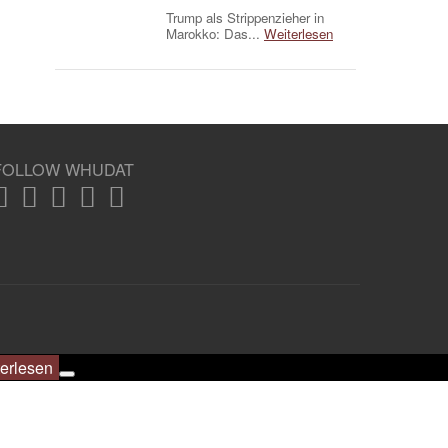
Trump als Strippenzieher in
Marokko: Das...
Weiterlesen
FOLLOW WHUDAT
erlesen