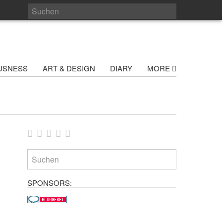
USNESS
ART & DESIGN
DIARY
MORE
h
SPONSORS: