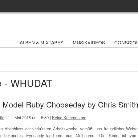
ALBEN & MIXTAPES
MUSIKVIDEOS
CONSCIO
ve - WHUDAT
“ – Model Ruby Chooseday by Chris Smit
fie
|
11. Mai 2018 um 15:30
|
Keine Kommentare
n Abschluss der verkürzten Arbeitswoche, versüßt uns freundlicher Weise
n bekanntes Eyecandy-Tag-Team aus Melbourne. Die Rede ist vom