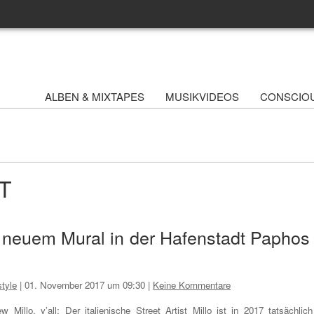
ALBEN & MIXTAPES
MUSIKVIDEOS
CONSCIO
AT
it neuem Mural in der Hafenstadt Paphos 
style
|
01. November 2017 um 09:30
|
Keine Kommentare
w Millo, y’all: Der italienische Street Artist Millo ist in 2017 tatsächlich