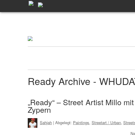
Ready Archive - WHUD
„Ready“ – Street Artist Millo m
Zypern
Sahjah
| Abgelegt:
Paintings
,
Streetart / Urban
,
Street
Ne