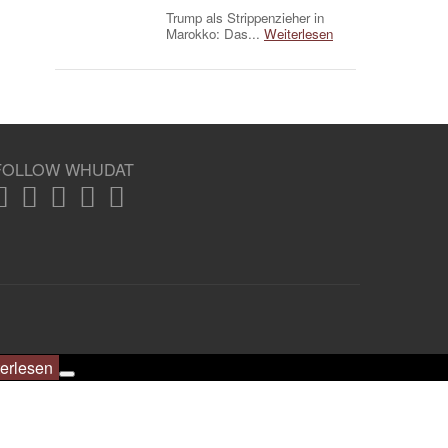
Trump als Strippenzieher in
Marokko: Das...
Weiterlesen
FOLLOW WHUDAT
erlesen