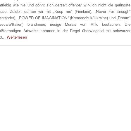
triebig wie nie und gönnt sich derzeit offenbar wirklich nicht die geringste
use. Zuletzt durften wir mit „Keep me“ (Finnland), „Never Far Enough“
antander), „POWER OF IMAGINATION“ (Kremenchuk/Ukraine) und „Dream“
escara/Italien) brandneue, riesige Murals von Millo bestaunen. Die
oßformatigen Artworks kommen in der Regel überwiegend mit schwarzer
nd…
Weiterlesen