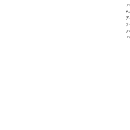
um
Pa
(S
(P
gr
u