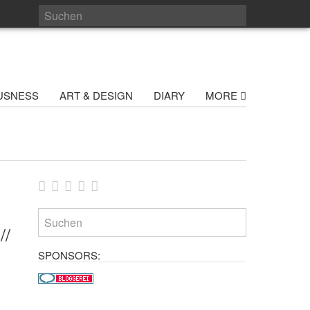
USNESS
ART & DESIGN
DIARY
MORE
//
SPONSORS: