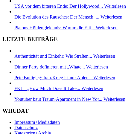
USA vor dem bitteren Ende: Der Hollywood...
Weiterlesen
Die Evolution des Rausches: Der Mensch, ...
Weiterlesen
Platons Höhlengleichnis: Warum die Elit...
Weiterlesen
LETZTE BEITRÄGE
Authentizität und Einkehr: Wie Straßen...
Weiterlesen
Dinner Party definieren mit „Whatc...
Weiterlesen
Pete Buttigieg: Iran-Krieg ist nur Ablen...
Weiterlesen
FKJ – „How Much Does It Take...
Weiterlesen
Youtuber baut Traum-Apartment in New Yor...
Weiterlesen
WHUDAT
Impressum+Mediadaten
Datenschutz
Kategorien+Archiv