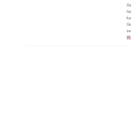
Se
hi
ka
Ge
se
We