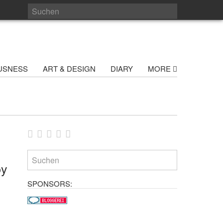
USNESS
ART & DESIGN
DIARY
MORE
by
SPONSORS: