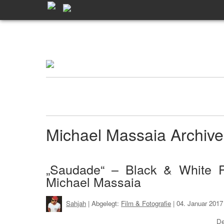
Michael Massaia Archi
„Saudade“ – Black & White P
Michael Massaia
Sahjah
| Abgelegt:
Film & Fotografie
|
04. Januar 2017
De