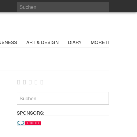
USNESS
ART & DESIGN
DIARY
MORE
SPONSORS: