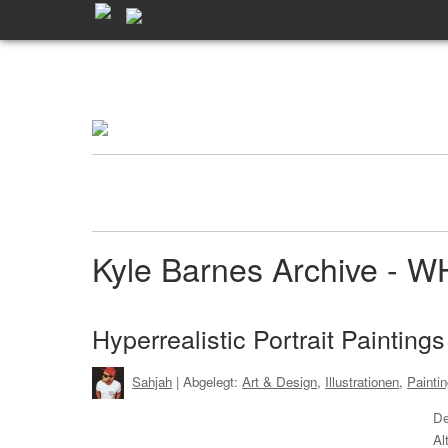
Kyle Barnes Archive - 
Hyperrealistic Portrait Painting
Sahjah
| Abgelegt:
Art & Design
,
Illustrationen
,
Painti
De
Al