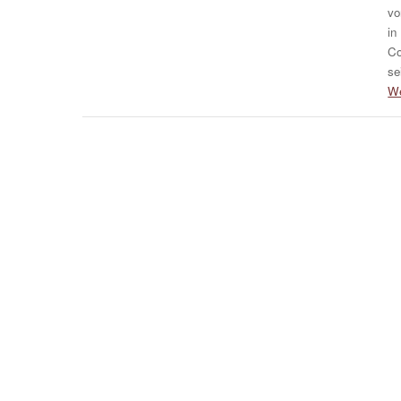
vo
in
Co
se
We