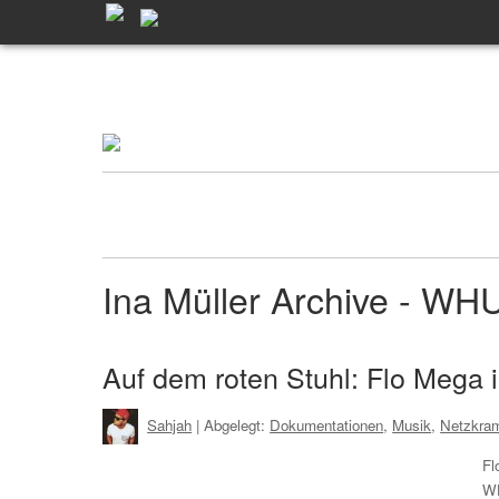
Ina Müller Archive - W
Auf dem roten Stuhl: Flo Mega i
Sahjah
| Abgelegt:
Dokumentationen
,
Musik
,
Netzkra
Fl
WH