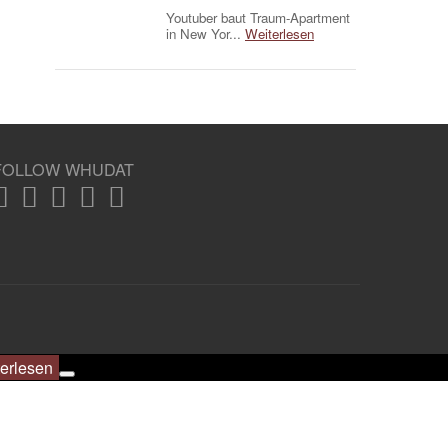
Youtuber baut Traum-Apartment
in New Yor...
Weiterlesen
FOLLOW WHUDAT
erlesen