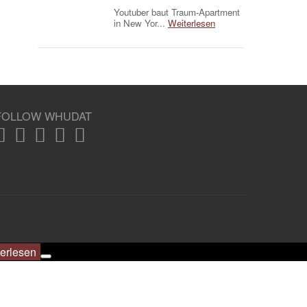
Youtuber baut Traum-Apartment
in New Yor...
Weiterlesen
FOLLOW WHUDAT
erlesen