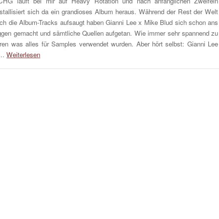
HG läuft bei mir auf Heavy Rotation und nach anfänglichen Zweifeln
istallisiert sich da ein grandioses Album heraus. Während der Rest der Welt
ch die Album-Tracks aufsaugt haben Gianni Lee x Mike Blud sich schon ans
ggen gemacht und sämtliche Quellen aufgetan. Wie immer sehr spannend zu
ren was alles für Samples verwendet wurden. Aber hört selbst: Gianni Lee
f…
Weiterlesen