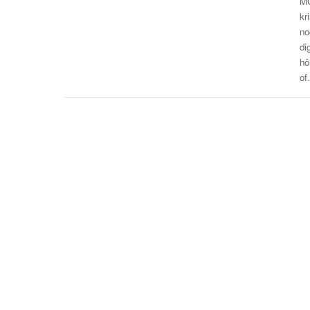
MC
kr
no
di
hö
o