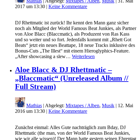
Mathias
| Abgelegt:
Mixtapes / Alben
,
Musik
|
31. Mai
2017 um 13:30
|
Keine Kommentare
DJ Rhettmatic ist zurück! Ihr kennt den Mann ganz sicher
noch als Mitglied der World Famous Beat Junkies, als Partner
von Aloe Blacc (Blaccmatic), als Produzent von Ras Kass
und so weiter und so fort. Jedenfalls kommt mit „Rhett Got
Beats“ jetzt ein neues Beattape, 18 neue Tracks inklusive des
Bonus-Cuts „The Illest“ mit einem Hieroglyphics-Feature.
„After showcasing a slew…
Weiterlesen
Aloe Blacc & DJ Rhettmatic –
„Blaccmatic“ (Unreleased Album //
Full Stream)
Mathias
| Abgelegt:
Mixtapes / Alben
,
Musik
|
12. Mai
2016 um 13:30
|
Keine Kommentare
Zunächst einmal: Alles Gute nachträglich zum Bday, DJ
Rhettmatic (the man, von der World Famous Beat Junkies,
wie wir alle wissen)! Der Mann hatte gestern seinen Ehrentag