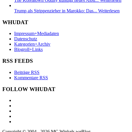
The Koreatown Oddity kündigt neues Albu...
Weiterlesen
Trump als Strippenzieher in Marokko: Das...
Weiterlesen
WHUDAT
Impressum+Mediadaten
Datenschutz
Kategorien+Archiv
Blogroll+Links
RSS FEEDS
Beiträge RSS
Kommentare RSS
FOLLOW WHUDAT
Copyright © 2004 - 2026 MC Winkels weBlog