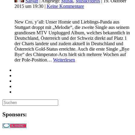
Sahjah
| Abgelegt:
Musik
,
Musikvideos
|
19. Oktober
2015 um 19:30
|
Keine Kommentare
New Cro, y’all: Unser Homie und Lieblings-Panda aus
Stuttgart droppt mit „Melodie“, die zweite Single aus seinem
grandiosen MTV Unplugged Album, welches bekanntlich in
Deutschland, Österreich und der Schweiz direkt auf Platz 1
der Charts landete und zudem aktuell in Deutschland und
Österreich Gold-Status erreichte. Auch die erste Single „Bye
Bye“ des Chimperator-Acts hielt sich mehrere Wochen auf
der Pole-Position…
Weiterlesen
Sponsors: