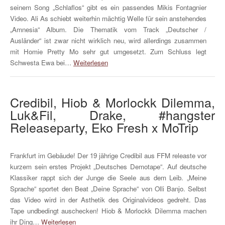
seinem Song „Schlaflos“ gibt es ein passendes Mikis Fontagnier
Video. Ali As schiebt weiterhin mächtig Welle für sein anstehendes
„Amnesia“ Album. Die Thematik vom Track „Deutscher /
Ausländer“ ist zwar nicht wirklich neu, wird allerdings zusammen
mit Homie Pretty Mo sehr gut umgesetzt. Zum Schluss legt
Schwesta Ewa bei…
Weiterlesen
Credibil, Hiob & Morlockk Dilemma,
Luk&Fil, Drake, #hangster
Releaseparty, Eko Fresh x MoTrip
Frankfurt im Gebäude! Der 19 jährige Credibil aus FFM releaste vor
kurzem sein erstes Projekt „Deutsches Demotape“. Auf deutsche
Klassiker rappt sich der Junge die Seele aus dem Leib. „Meine
Sprache“ sportet den Beat „Deine Sprache“ von Olli Banjo. Selbst
das Video wird in der Asthetik des Originalvideos gedreht. Das
Tape undbedingt auschecken! Hiob & Morlockk Dilemma machen
ihr Ding…
Weiterlesen