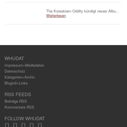
The Koreatown Oddity kündigt neues Albu...
Weiterlesen
WHUDAT
Impressum+Mediadaten
Datenschutz
Kategorien+Archiv
Blogroll+Links
RSS FEEDS
Beiträge RSS
Kommentare RSS
FOLLOW WHUDAT