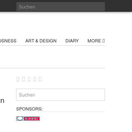
USNESS
ART & DESIGN
DIARY
MORE
in
SPONSORS: