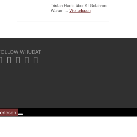
Tristan Harris über KI-Gefahren:
Warum ...
Weiterlesen
FOLLOW WHUDAT
erlesen