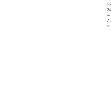
R
Zu
ei
Au
wi