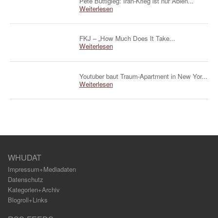
Pete Buttigieg: Iran-Krieg ist nur Ablen...
Weiterlesen
FKJ – „How Much Does It Take...
Weiterlesen
Youtuber baut Traum-Apartment in New Yor...
Weiterlesen
WHUDAT
Impressum+Mediadaten
Datenschutz
Kategorien+Archiv
Blogroll+Links