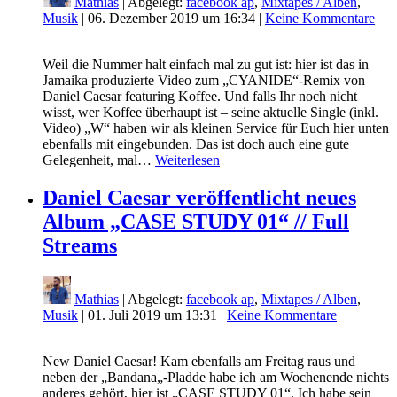
Mathias
| Abgelegt:
facebook ap
,
Mixtapes / Alben
,
Musik
|
06. Dezember 2019 um 16:34
|
Keine Kommentare
Weil die Nummer halt einfach mal zu gut ist: hier ist das in
Jamaika produzierte Video zum „CYANIDE“-Remix von
Daniel Caesar featuring Koffee. Und falls Ihr noch nicht
wisst, wer Koffee überhaupt ist – seine aktuelle Single (inkl.
Video) „W“ haben wir als kleinen Service für Euch hier unten
ebenfalls mit eingebunden. Das ist doch auch eine gute
Gelegenheit, mal…
Weiterlesen
Daniel Caesar veröffentlicht neues
Album „CASE STUDY 01“ // Full
Streams
Mathias
| Abgelegt:
facebook ap
,
Mixtapes / Alben
,
Musik
|
01. Juli 2019 um 13:31
|
Keine Kommentare
New Daniel Caesar! Kam ebenfalls am Freitag raus und
neben der „Bandana„-Pladde habe ich am Wochenende nichts
anderes gehört, hier ist „CASE STUDY 01“. Ich habe sein