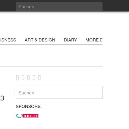
USNESS
ART & DESIGN
DIARY
MORE
 3
SPONSORS: