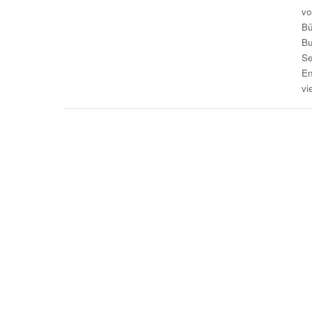
vo
Bü
Bu
Se
En
vi