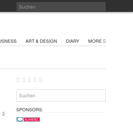
USNESS
ART & DESIGN
DIARY
MORE
SPONSORS:
|
3