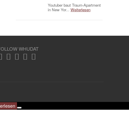
Youtuber baut Traum-Apartment
in New Yor...
Weiterlesen
FOLLOW WHUDAT
erlesen