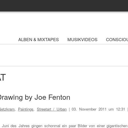
ALBEN & MIXTAPES
MUSIKVIDEOS
CONSCIO
AT
Drawing by Joe Fenton
Netzkram
,
Paintings
,
Streetart / Urban
|
03. November 2011 um 12:31
 Juni des Jahres gingen schonmal ein paar Bilder von einer gigantischen