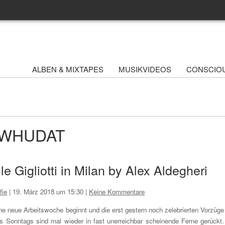
ALBEN & MIXTAPES
MUSIKVIDEOS
CONSCIO
 - WHUDAT
e Gigliotti in Milan by Alex Aldegheri
fie
|
19. März 2018 um 15:30
|
Keine Kommentare
ne neue Arbeitswoche beginnt und die erst gestern noch zelebrierten Vorzüge
s Sonntags sind mal wieder in fast unerreichbar scheinende Ferne gerückt.