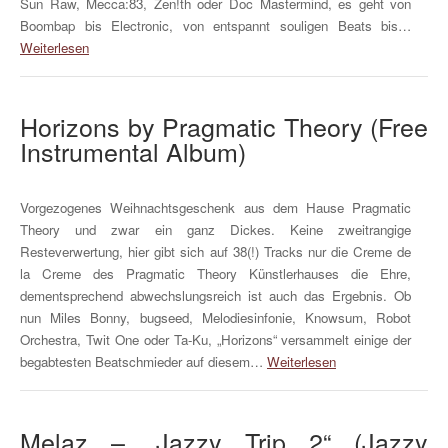
Sun Raw, Mecca:83, Zen!th oder Doc Mastermind, es geht von
Boombap bis Electronic, von entspannt souligen Beats bis…
Weiterlesen
Horizons by Pragmatic Theory (Free
Instrumental Album)
Vorgezogenes Weihnachtsgeschenk aus dem Hause Pragmatic
Theory und zwar ein ganz Dickes. Keine zweitrangige
Resteverwertung, hier gibt sich auf 38(!) Tracks nur die Creme de
la Creme des Pragmatic Theory Künstlerhauses die Ehre,
dementsprechend abwechslungsreich ist auch das Ergebnis. Ob
nun Miles Bonny, bugseed, Melodiesinfonie, Knowsum, Robot
Orchestra, Twit One oder Ta-Ku, „Horizons“ versammelt einige der
begabtesten Beatschmieder auf diesem…
Weiterlesen
Melaz – „Jazzy Trip 2“ (Jazzy