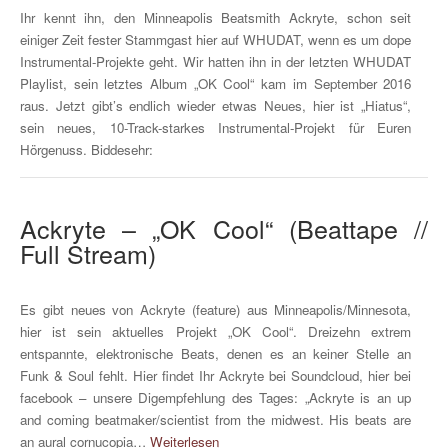
Ihr kennt ihn, den Minneapolis Beatsmith Ackryte, schon seit
einiger Zeit fester Stammgast hier auf WHUDAT, wenn es um dope
Instrumental-Projekte geht. Wir hatten ihn in der letzten WHUDAT
Playlist, sein letztes Album „OK Cool“ kam im September 2016
raus. Jetzt gibt’s endlich wieder etwas Neues, hier ist „Hiatus“,
sein neues, 10-Track-starkes Instrumental-Projekt für Euren
Hörgenuss. Biddesehr:
Ackryte – „OK Cool“ (Beattape //
Full Stream)
Es gibt neues von Ackryte (feature) aus Minneapolis/Minnesota,
hier ist sein aktuelles Projekt „OK Cool“. Dreizehn extrem
entspannte, elektronische Beats, denen es an keiner Stelle an
Funk & Soul fehlt. Hier findet Ihr Ackryte bei Soundcloud, hier bei
facebook – unsere Digempfehlung des Tages: „Ackryte is an up
and coming beatmaker/scientist from the midwest. His beats are
an aural cornucopia…
Weiterlesen