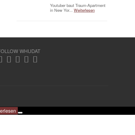
Youtuber baut Traum-Apartment
in New Yor...
Weiterlesen
FOLLOW WHUDAT
erlesen