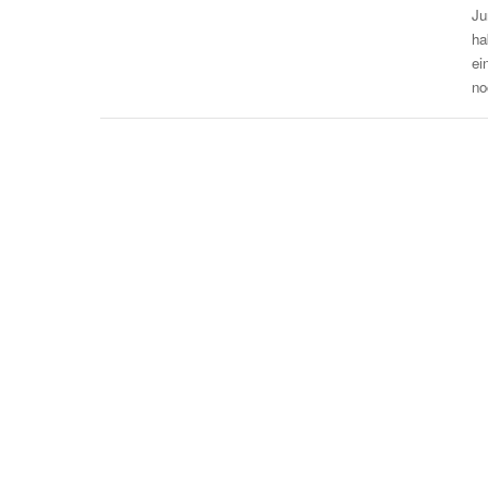
Ju
ha
ei
no