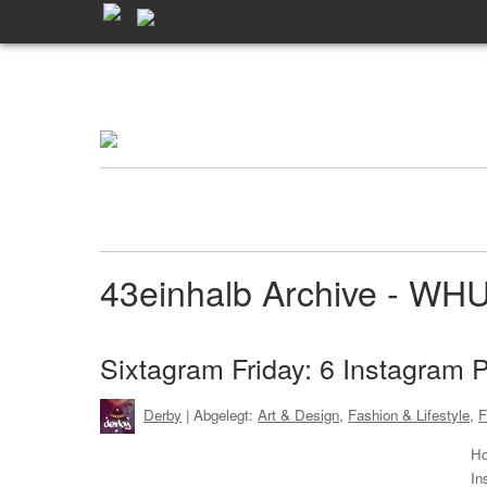
43einhalb Archive - WH
Sixtagram Friday: 6 Instagram P
Derby
| Abgelegt:
Art & Design
,
Fashion & Lifestyle
,
F
Ho
In