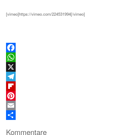
[vimeo]https://vimeo.com/224531994[/vimeo]
Facebook
WhatsApp
X
Telegram
Flipboard
Pinterest
Email
Teilen
Kommentare