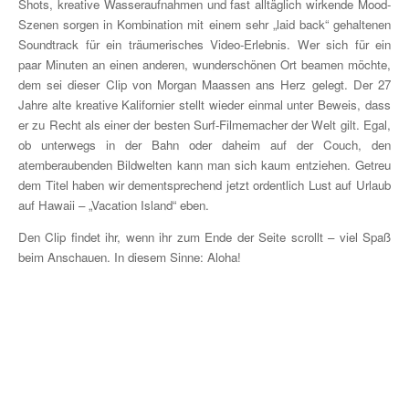
Shots, kreative Wasseraufnahmen und fast alltäglich wirkende Mood-
Szenen sorgen in Kombination mit einem sehr „laid back“ gehaltenen
Soundtrack für ein träumerisches Video-Erlebnis. Wer sich für ein
paar Minuten an einen anderen, wunderschönen Ort beamen möchte,
dem sei dieser Clip von Morgan Maassen ans Herz gelegt. Der 27
Jahre alte kreative Kalifornier stellt wieder einmal unter Beweis, dass
er zu Recht als einer der besten Surf-Filmemacher der Welt gilt. Egal,
ob unterwegs in der Bahn oder daheim auf der Couch, den
atemberaubenden Bildwelten kann man sich kaum entziehen. Getreu
dem Titel haben wir dementsprechend jetzt ordentlich Lust auf Urlaub
auf Hawaii – „Vacation Island“ eben.
Den Clip findet ihr, wenn ihr zum Ende der Seite scrollt – viel Spaß
beim Anschauen. In diesem Sinne: Aloha!