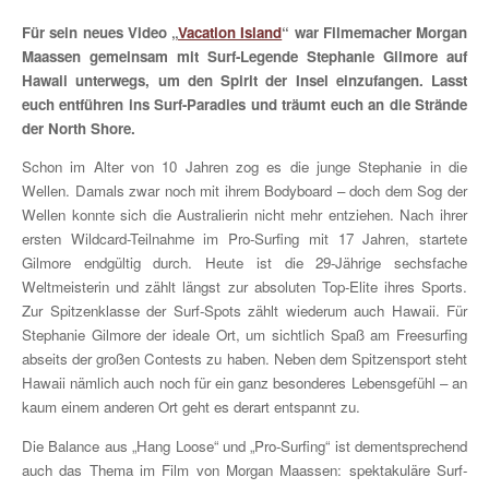
Für sein neues Video „
Vacation Island
“ war Filmemacher Morgan
Maassen gemeinsam mit Surf-Legende Stephanie Gilmore auf
Hawaii unterwegs, um den Spirit der Insel einzufangen. Lasst
euch entführen ins Surf-Paradies und träumt euch an die Strände
der North Shore.
Schon im Alter von 10 Jahren zog es die junge Stephanie in die
Wellen. Damals zwar noch mit ihrem Bodyboard – doch dem Sog der
Wellen konnte sich die Australierin nicht mehr entziehen. Nach ihrer
ersten Wildcard-Teilnahme im Pro-Surfing mit 17 Jahren, startete
Gilmore endgültig durch. Heute ist die 29-Jährige sechsfache
Weltmeisterin und zählt längst zur absoluten Top-Elite ihres Sports.
Zur Spitzenklasse der Surf-Spots zählt wiederum auch Hawaii. Für
Stephanie Gilmore der ideale Ort, um sichtlich Spaß am Freesurfing
abseits der großen Contests zu haben. Neben dem Spitzensport steht
Hawaii nämlich auch noch für ein ganz besonderes Lebensgefühl – an
kaum einem anderen Ort geht es derart entspannt zu.
Die Balance aus „Hang Loose“ und „Pro-Surfing“ ist dementsprechend
auch das Thema im Film von Morgan Maassen: spektakuläre Surf-