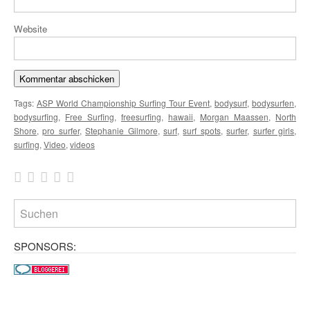
Website
Tags:
ASP World Championship Surfing Tour Event
,
bodysurf
,
bodysurfen
,
bodysurfing
,
Free Surfing
,
freesurfing
,
hawaii
,
Morgan Maassen
,
North
Shore
,
pro surfer
,
Stephanie Gilmore
,
surf
,
surf spots
,
surfer
,
surfer girls
,
surfing
,
Video
,
videos
SPONSORS: