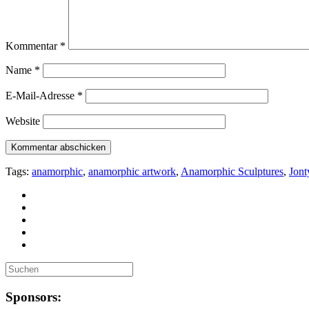
Kommentar
*
Name
*
E-Mail-Adresse
*
Website
Tags:
anamorphic
,
anamorphic artwork
,
Anamorphic Sculptures
,
Jont
Sponsors: