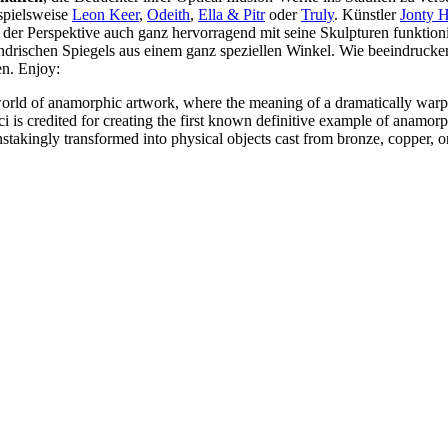
spielsweise
Leon Keer
,
Odeith
,
Ella & Pitr
oder
Truly
. Künstler
Jonty 
t der Perspektive auch ganz hervorragend mit seine Skulpturen funktion
ndrischen Spiegels aus einem ganz speziellen Winkel. Wie beeindruckend 
en. Enjoy:
orld of anamorphic artwork, where the meaning of a dramatically warpe
ci is credited for creating the first known definitive example of anamor
takingly transformed into physical objects cast from bronze, copper, or