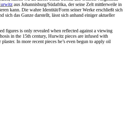
Hurwitz
aus Johannisburg/Südafrika, der seine Zelt mittlerweile in
ieren kann. Die wahre Identität/Form seiner Werke erschließt sich
sich das Ganze darstellt, lässt sich anhand einiger aktueller
d figures is only revealed when reflected against a viewing
phosis in the 15th century, Hurwitz pieces are infused with
 plaster. In more recent pieces he’s even begun to apply oil