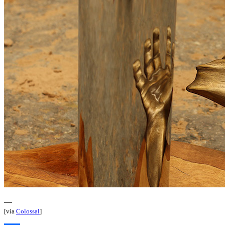
—
[via
Colossal
]