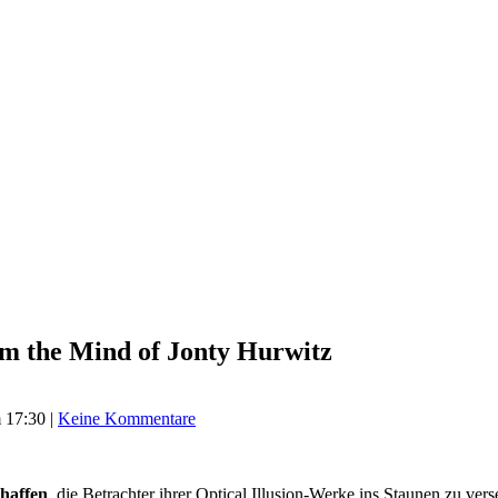
 the Mind of Jonty Hurwitz
m 17:30
|
Keine Kommentare
chaffen
, die Betrachter ihrer Optical Illusion-Werke ins Staunen zu verse