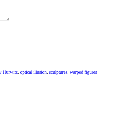
y Hurwitz
,
optical illusion
,
sculptures
,
warped figures