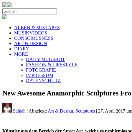
ALBEN & MIXTAPES
MUSIKVIDEOS
CONSCIOUSNESS
ART & DESIGN
DIARY
MORE
DAILY MUGSHOT
FASHION & LIFESTYLE
FOTOGRAFIE
IMPRESSUM
DATENSCHUTZ
New Awesome Anamorphic Sculptures From
Sahjah
| Abgelegt:
Art & Design
,
Sculptures
|
27. April 2017 u
Künstler aus dem Bereich der Street Art, welche es problemlos s