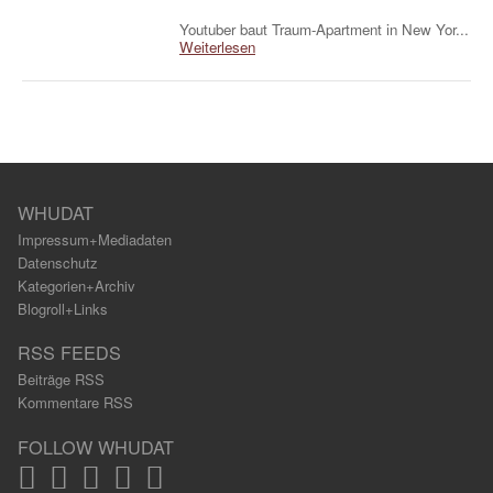
Youtuber baut Traum-Apartment in New Yor...
Weiterlesen
WHUDAT
Impressum+Mediadaten
Datenschutz
Kategorien+Archiv
Blogroll+Links
RSS FEEDS
Beiträge RSS
Kommentare RSS
FOLLOW WHUDAT