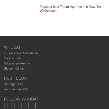
Youtuber baut Traum-Apartment in New Yor...
Weiterlesen
WHUDAT
Impressum+Mediadaten
Datenschutz
Kategorien+Archiv
Blogroll+Links
RSS FEEDS
Beiträge RSS
Kommentare RSS
FOLLOW WHUDAT