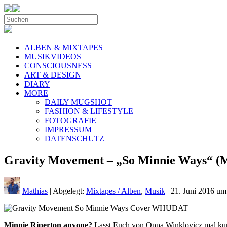
ALBEN & MIXTAPES
MUSIKVIDEOS
CONSCIOUSNESS
ART & DESIGN
DIARY
MORE
DAILY MUGSHOT
FASHION & LIFESTYLE
FOTOGRAFIE
IMPRESSUM
DATENSCHUTZ
Gravity Movement – „So Minnie Ways“ (Mi
Mathias
| Abgelegt:
Mixtapes / Alben
,
Musik
|
21. Juni 2016 um
Minnie Riperton anyone?
Lasst Euch von Oppa Winklovicz mal kurz