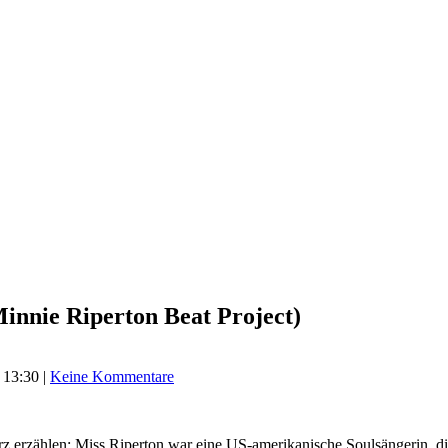
nnie Riperton Beat Project)
 13:30
|
Keine Kommentare
 erzählen: Miss Riperton war eine US-amerikanische Soulsängerin, d