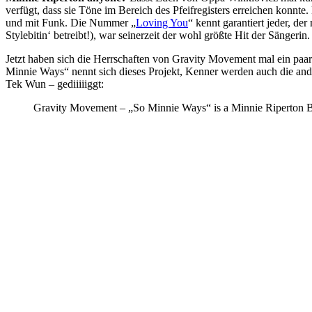
verfügt, dass sie Töne im Bereich des Pfeifregisters erreichen konnte
und mit Funk. Die Nummer „
Loving You
“ kennt garantiert jeder, de
Stylebitin‘ betreibt!), war seinerzeit der wohl größte Hit der Sängerin.
Jetzt haben sich die Herrschaften von Gravity Movement mal ein paa
Minnie Ways“ nennt sich dieses Projekt, Kenner werden auch die an
Tek Wun – gediiiiiggt:
Gravity Movement – „So Minnie Ways“ is a Minnie Riperton B