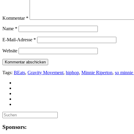
Kommentar
*
Name
*
E-Mail-Adresse
*
Website
Tags:
BEats
,
Gravity Movement
,
hiphop
,
Minnie Riperton
,
so minnie
Sponsors: