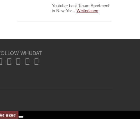
Youtuber baut Traum-Apartment
in New Yor...
Weiterlesen
FOLLOW WHUDAT
erlesen