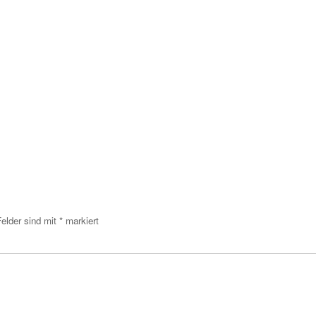
Felder sind mit
*
markiert
menta