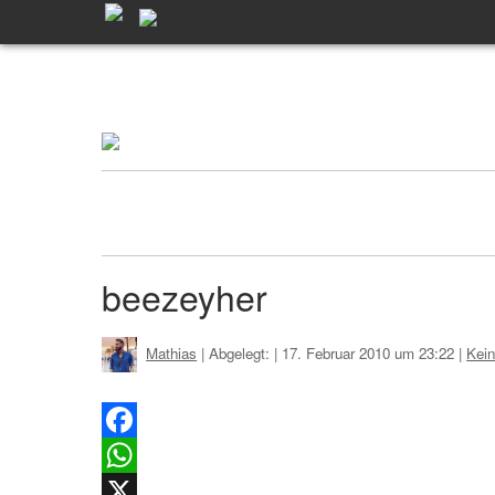
beezeyher
Mathias
| Abgelegt:
|
17. Februar 2010 um 23:22
|
Kei
Facebook
WhatsApp