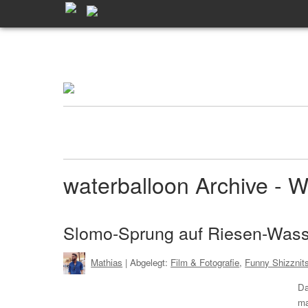
waterballoon Archive -
Slomo-Sprung auf Riesen-Wasse
Mathias
| Abgelegt:
Film & Fotografie
,
Funny Shizznit
Da
ma