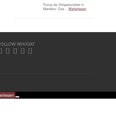
Trump als Strippenzieher in
Marokko: Das...
Weiterlesen
FOLLOW WHUDAT
erlesen