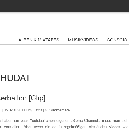
ALBEN & MIXTAPES
MUSIKVIDEOS
CONSCIO
 WHUDAT
rballon [Clip]
s
|
05. Mai 2011 um 13:23
|
2 Kommentare
 haben ein paar Youtuber einen eigenen „Slomo-Channel„, muss man sich
l vorstellen. Aber wenn die da in regelmäßigen Abständen Videos wie