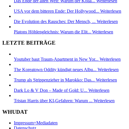
Das Ende der alten Welt: Warum der Kolla...
Weiterlesen
USA vor dem bitteren Ende: Der Hollywood...
Weiterlesen
Die Evolution des Rausches: Der Mensch, ...
Weiterlesen
Platons Höhlengleichnis: Warum die Elit...
Weiterlesen
LETZTE BEITRÄGE
Youtuber baut Traum-Apartment in New Yor...
Weiterlesen
The Koreatown Oddity kündigt neues Albu...
Weiterlesen
Trump als Strippenzieher in Marokko: Das...
Weiterlesen
Dark Lo & V Don – Made of Gold: U...
Weiterlesen
Tristan Harris über KI-Gefahren: Warum ...
Weiterlesen
WHUDAT
Impressum+Mediadaten
Datenschutz