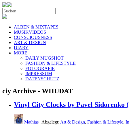
ALBEN & MIXTAPES
MUSIKVIDEOS
CONSCIOUSNESS
ART & DESIGN
DIARY
MORE
DAILY MUGSHOT
FASHION & LIFESTYLE
FOTOGRAFIE
IMPRESSUM
DATENSCHUTZ
ciy Archive - WHUDAT
Vinyl City Clocks by Pavel Sidorenko (
Mathias
| Abgelegt:
Art & Design
,
Fashion & Lifestyle
,
In