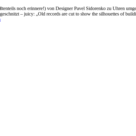
rößtenteils noch erinnere!) von Designer Pavel Sidorenko zu Uhren umg
eschnitzt – juicy: „Old records are cut to show the silhouettes of buil
n