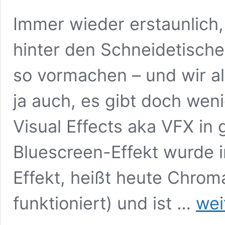
Immer wieder erstaunlich,
hinter den Schneidetische
so vormachen – und wir all
ja auch, es gibt doch we
Visual Effects aka VFX in
Bluescreen-Effekt wurde
Effekt, heißt heute Chroma
Visual
funktioniert) und ist …
wei
Effects
Before-